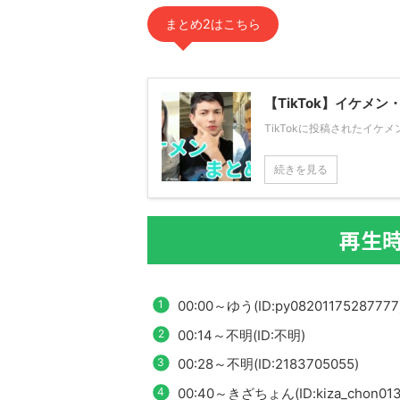
まとめ2はこちら
【TikTok】イケメ
TikTokに投稿されたイ
続きを見る
再生時
00:00～ゆう(ID:py08201175287777
00:14～不明(ID:不明)
00:28～不明(ID:2183705055)
00:40～きざちょん(ID:kiza_chon013