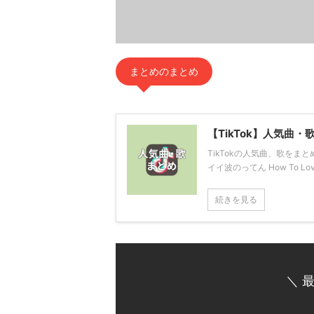
まとめのまとめ
【TikTok】人気曲・
TikTokの人気曲、歌をまと
イイ波のってん How To Love De
続きを見る
＼ 