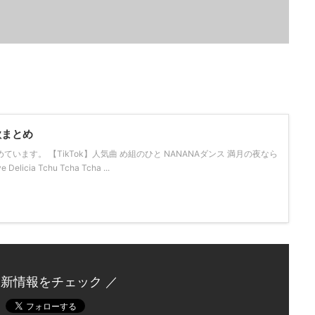
歌まとめ
めています。 【TikTok】人気曲 め組のひと NANANAダンス 満月の夜なら
licia Tchu Tcha Tcha ...
最新情報をチェック ／